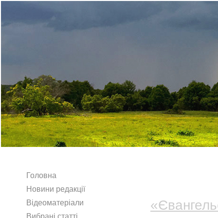
Головна
Шановні чи
Новини редакції
«Євангель
Відеоматеріали
Вибрані статті