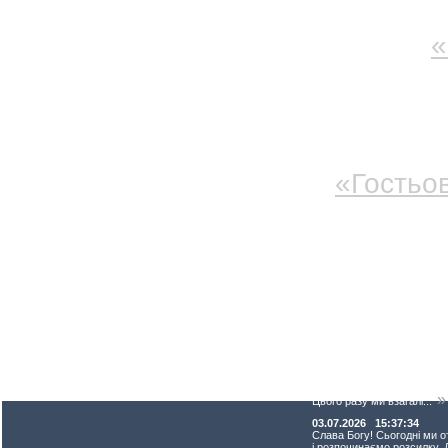
наших вид
У розділі
«
Кременці т
реквізити,
та США.
У
«Гостьов
пропозиції
Божих вам
07.07.2026 20:04:55
Слава нашому Господу, ро
»
Цього разу ми взагалі...
03.07.2026 15:37:34
Слава Богу! Сьогодні ми 
і розпочинаємо розсилку. 