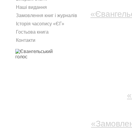
На цих сто
Наші видання
«Євангель
Замовлення книг і журналів
які його з
Історія часопису «ЄГ»
переслідув
Гостьова книга
Контакти
а також оп
новини ре
Під рубри
матеріали
найбільшу к
У розділі
«
продукцією
про наявніс
«Замовлен