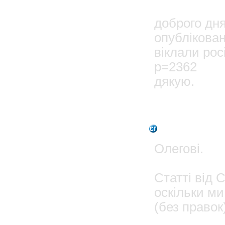
crimson
доброго дня
опублікован
віклали рос
p=2362
дякую.
0
Admin
Олегові.
Статті від 
оскільки ми
(без правок