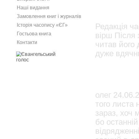
2
Наші видання
Василь
Замовлення книг і журналів
Редакція ча
Історія часопису «ЄГ»
вірш Після 
Гостьова книга
Контакти
читав його 
дуже вдячн
2
Admin
олег 24.06.
того листа 
зараз, хоч 
бо останній
відрядженн