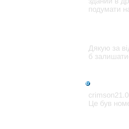
зданий в др
подумати на
24.06
олег
Дякую за ві
б залишатис
2
Admin
crimson21.0
Це був номе
2