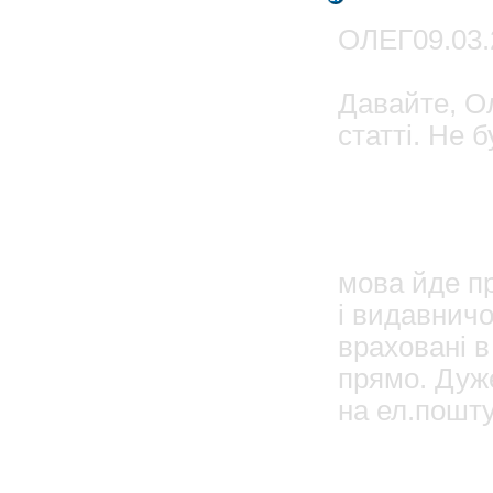
ОЛЕГ09.03.
Давайте, О
статті. Не 
09.0
ОЛЕГ
мова йде пр
і видавничо
враховані в
прямо. Дуже
на ел.пошту