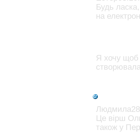
Будь ласка,
на електрон
03.
Естер
Я хочу щоб 
створювала
2
Admin
Людмила28.
Це вірш Оль
також у Пер