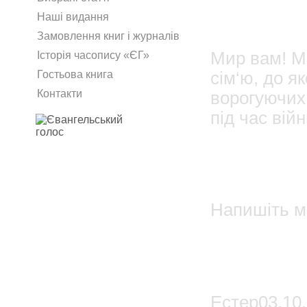
03.1
Наші видання
Дана
Замовлення книг і журналів
Мир вам! М
Історія часопису «ЄГ»
сім‘ю, до я
Гостьова книга
Контакти
ворогуючих 
під час вій
04.
Естер
Напишіть ме
0
Admin
Естер03.10.