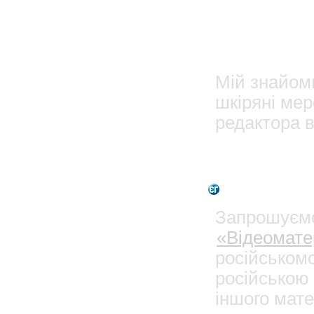
Леонід з
Мій знайоми
шкіряні мер
редактора в
1
Admin
Запрошуємо
«Відеомате
російськом
російською 
іншого мате