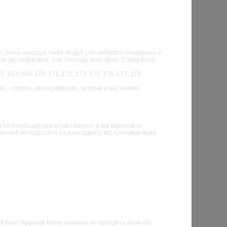
ї, бо на сьогодні таких людей уже небагато (порівняно з
іло де набралися. Але Господь знає своїх. Слава Богу!
 163, 169, 170, 171, 172, 173, 175, 176, 177, 178.
є – пишіть, ми перевіримо, чи вони у нас наявні.
о тішусь,що невсе так і погано, є ще видання із
моглиб ви надіслати на елек.адресу всі проповіді мужа
лі брат Ярослав.Мене цікавить чи підходять вони під