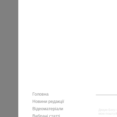
Головна
Новини редакції
11.
ikleziast
Відеоматеріали
Дякую Богу і
мою пошту.ik
Вибрані статті