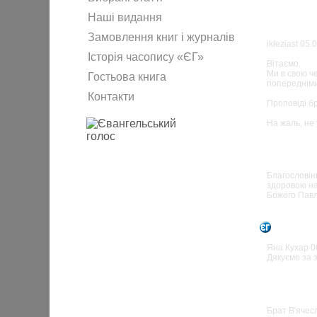
Наші видання
06
Admin
Замовлення книг і журналів
ikleziast 05
Історія часопису «ЄГ»
Вітаємо.
Ми в свою че
Гостьова книга
попередніми 
Контакти
Проповіді бр
На жаль, не 
05.
ikleziast
Благословін
здоровою нау
Божого Павл
06
Admin
Яна Кухар 0
Дякуємо за 
Яна Куха
Брат В'ячес