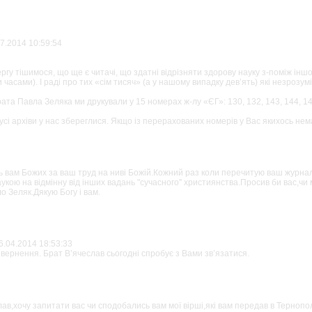
.07.2014 17:54:03
.07.2014 10:59:54
ргу тішимося, що ще є читачі, що здатні відрізняти здорову науку з-поміж іншо
часами). І раді про тих «сім тисяч» (а у нашому випадку дев’ять) які незрозум
ата Павла Зеляка ми друкували у 15 номерах ж-лу «ЄГ»: 130, 132, 143, 144, 145,
усі архіви у нас збереглися. Якщо із перерахованих номерів у Вас якихось нема
07.2014 10:59:54
ь вам Божих за ваш труд на ниві Божій.Кожний раз коли перечитую ваш журнал т
кою на відмінну від інших вадань "сучасного'' християнства.Просив би вас,чи 
о Зеляк.Дякую Богу і вам.
.04.2014 20:22:26
6.04.2014 18:53:33
звернення. Брат В’ячеслав сьогодні спробує з Вами зв’язатися.
06.04.2014 18:53:33
р
лав,хочу запитати вас чи сподобались вам мої вірші,які вам передав в Тернопо