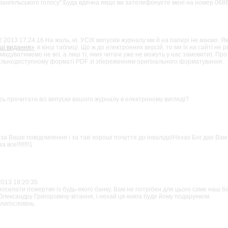
вангельського голосу".Буда вдячна якщо ви зателефонуєте мені на номер 068
.12.2013 10:04:54
.2013 17:24:16 На жаль, ні. УСІХ випусків журналу ми й на папері не маємо. Я
ші видання»
в кінці таблиці. Що ж до електронних версій, то ми їх на сайті не
міщуватимемо не всі, а лиш ті, яких читачі уже не можуть у нас замовити). Пр
вільнодоступному форматі PDF зі збереженням оригінального форматування.
12.2013 17:24:16
сь прочитати всі випуски вашого журналу в електроному вигляді?
2013 12:59:15
за Ваше повідомлення і за такі хороші почуття до інваліда!Нехах Бог дае Вам 
 все!!!!!!!!1
.12.2013 12:05:27
2013 18:20:35
осилати пожертви із будь-якого банку. Вам не потрібен для цього саме наш ба
лександру Григоровичу вітання, і нехай ця книга буде йому подарунком.
лагословінь.
2013 18:20:35