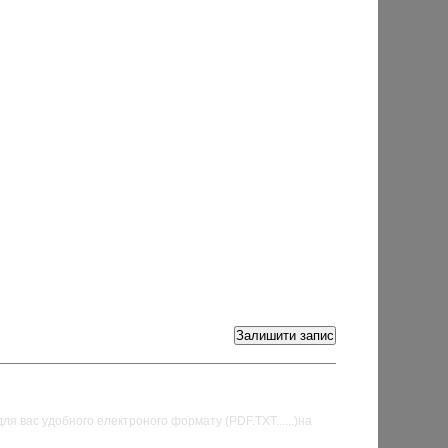
Гостьова книга
для вас удобного електроного формату (PDF.TXT......)на