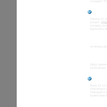
стандарт "Є
23
Admin
Оксана 22.12
розділі
«На
(правда, роз
журналів у 
22.
Оксана
чи можна де
17.12.
Валя
Щиро дякую 
разів дякую за
17
Admin
Валя 16.12.
Нам можна п
Передайте О
Божих Вам б
16.12.
Валя