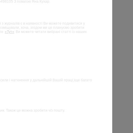
6498105 З повагою Яна Кухар.
кі з журналів є в наявності Ви можете подивитися у
 розміщували, хоча, згодом ми це плануємо зробити
оте
«Тут»
Ви можете читати вибрані статті із наших
сили і натхнення у дальнійшій Вашій праці,іще багато
нк. Також це можна зробити ч/з пошту.