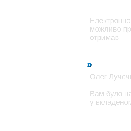
17.1
Олег
Електронно
можливо пр
отримав.
1
Admin
Олег Лучечк
Вам було на
у вкладено
Олег Лу