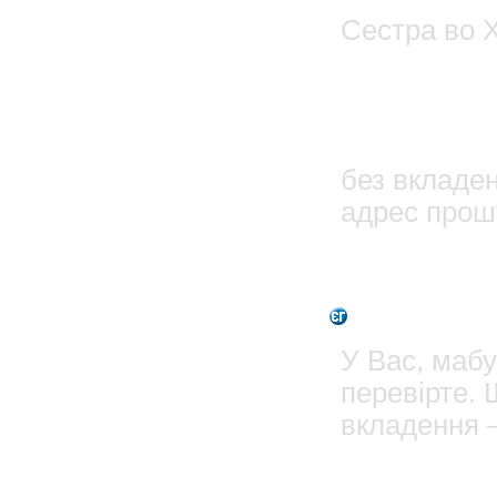
Сестра во 
28.11
олег
без вкладе
адрес прош
1
Admin
У Вас, мабу
перевірте. 
вкладення 