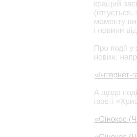
кращий засі
(готується,
моменту вих
і новини в
Про події у
новин, напр
«Інтернет-г
А щодо поді
газеті «Хри
«Сінокос (Ч
«Сінокос (Ч