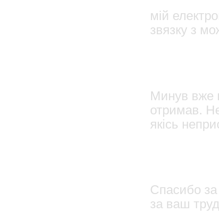
мій електр
звязку з мо
08.03
олег
Минув вже м
отримав. Н
якісь непри
25
Мария
Спасибо за 
за ваш труд