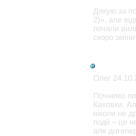
Дякую за по
2)», але ві
почали вилі
скоро зміни
2
Admin
Олег 24.10.
Почнемо по-
Каховки. А
ніколи не д
події – це 
але дотепер