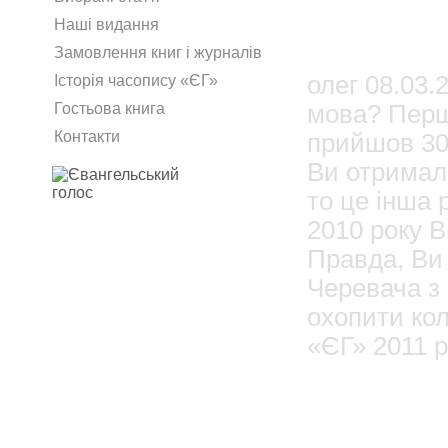
1
Наші видання
Admin
Замовлення книг і журналів
олег 08.03.
Історія часопису «ЄГ»
мова? Перши
Гостьова книга
Контакти
прийшов 30 
Ви отримал
то це інша 
2010 року В
Правда, Ви
Черевача з
охопити кол
«ЄГ» 2011 р
08.03
олег